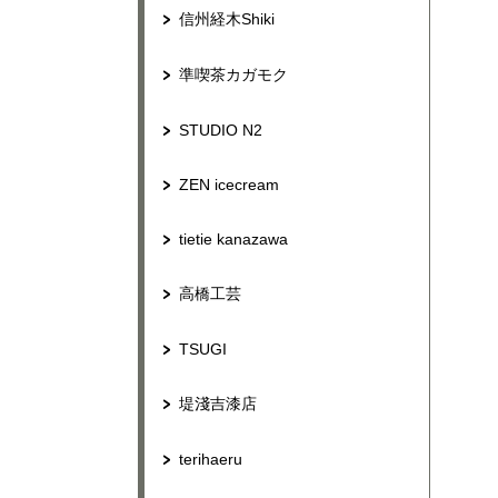
信州経木Shiki
準喫茶カガモク
STUDIO N2
ZEN icecream
tietie kanazawa
高橋工芸
TSUGI
堤淺吉漆店
terihaeru