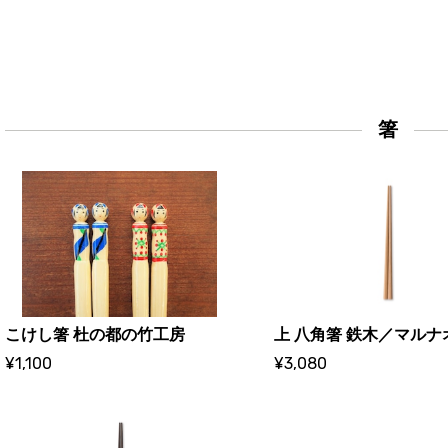
箸
こけし箸 杜の都の竹工房
上 八角箸 鉄木／マルナ
¥1,100
¥3,080