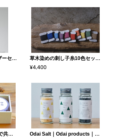
ヒメシャラ ディフューザーセット 森林の香り｜Odai products｜株式会社サカキL&Eワイズ、宮川森林組合
草木染めの刺し子糸10色セット｜けせら工房
¥4,400
【贈答】"シワが寄るまで共に健康で" 食卓を彩る紅白ギフト｜梅ボーイズ｜和歌山県みなべ町
Odai Salt｜Odai products｜株式会社サカキL&Eワイズ、宮川森林組合