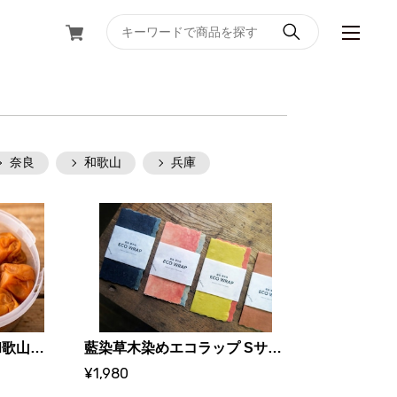
奈良
和歌山
兵庫
梅と塩｜梅ボーイズ｜和歌山県みなべ町
藍染草木染めエコラップ Sサイズ 2枚セット
¥1,980