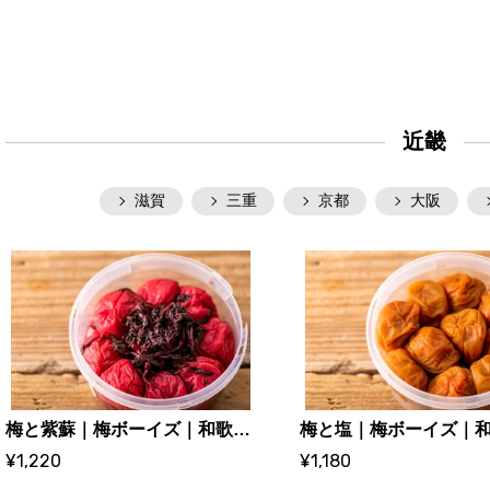
近畿
滋賀
三重
京都
大阪
梅と紫蘇｜梅ボーイズ｜和歌山県みなべ町
¥1,220
¥1,180