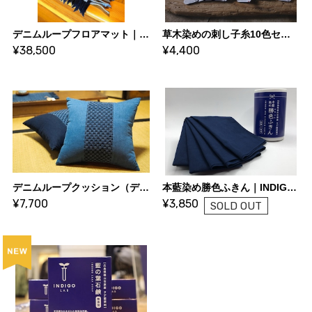
デニムループフロアマット｜福山デニム,フロアマット｜PooLoce
草木染めの刺し子糸10色セット｜けせら工房
¥38,500
¥4,400
デニムループクッション（デニム切り替え）｜福山デニム,クッション｜PooLoce
本藍染め勝色ふきん｜INDIGO LAB
¥7,700
¥3,850
SOLD OUT