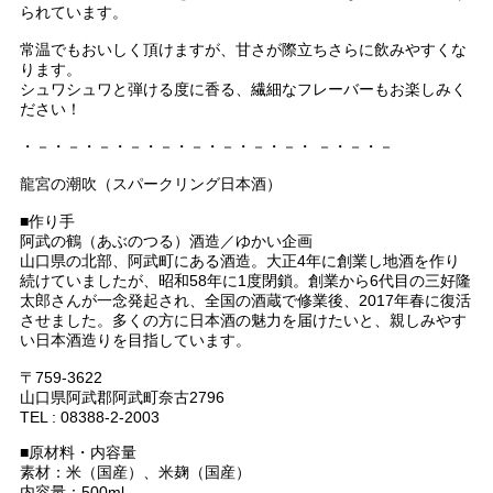
られています。
常温でもおいしく頂けますが、甘さが際立ちさらに飲みやすくな
ります。
シュワシュワと弾ける度に香る、繊細なフレーバーもお楽しみく
ださい！
・－・－・－・－・－・－・－・－・－・ －・－・－
龍宮の潮吹（スパークリング日本酒）
■作り手
阿武の鶴（あぶのつる）酒造／ゆかい企画
山口県の北部、阿武町にある酒造。大正4年に創業し地酒を作り
続けていましたが、昭和58年に1度閉鎖。創業から6代目の三好隆
太郎さんが一念発起され、全国の酒蔵で修業後、2017年春に復活
させました。多くの方に日本酒の魅力を届けたいと、親しみやす
い日本酒造りを目指しています。
〒759-3622
山口県阿武郡阿武町奈古2796
TEL : 08388-2-2003
■原材料・内容量
素材：米（国産）、米麹（国産）
内容量：500ml