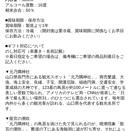
アルコール度数：16度
精米歩合：50％
■賞味期限・保存方法
賞味期限：製造より1年
保存方法：冷蔵 （開封後は要冷蔵、賞味期限に関係なくお早目
にお飲みください）
■ギフト対応について
のし対応可（表書き・名前記載）
※着日指定をご希望の場合は、備考欄にご希望の商品到着日をご
記入ください。
▼元乃隅神社
山口県長門市にある観光スポット「元乃隅神社」。商売繁盛、大
漁、海上安全、良縁、子宝、開運厄除、福徳円満、交通安全、学
業成就の大神です。123基の鳥居が約100メートルに渡って連なる
美しい景観で知られ、アメリカのテレビ局・CNNが発表した「日
本で最も美しい場所31」のひとつにも選出されています。毎年国
内外から多くの観光客が訪れる、山口県を代表する観光名所で
す。
▼龍宮の潮吹
「元乃隅神社」の鳥居を抜けた先で見られるのが、噴潮現象「龍
宮の潮吹」。 断崖の下にある海蝕洞に波が打ち寄せ、それによっ