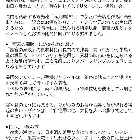
高校時代の同級生だという津田さんと三好さんは一度は共に地元
山口を離れましたが、時を同じくしてUターンし、偶然再会。
長門を代表する観光地「元乃隅神社」で新たに売店を作る計画が
出た時に、「記念にお酒を造りたい」という地元の方々の声に応
えるため、「元乃隅神社」で見られる噴潮現象「龍宮の潮吹」を
イメージしたお酒の開発に向けて動き始めました。
●「龍宮の潮吹」に込められた想い
「龍宮の潮吹」の原材料には長門の向津具半島（むかつく半島）
産の棚田米「ヒノヒカリ」を使用し、素材の味わいを伝えられる
よう炭酸は使わず、二次発酵によりスパークリングのシュワシュ
ワ感を出しています。
長門のデザイナーが手掛けたラベルは、斜めに貼ることで潮吹き
が天高く昇って行く様子を表現。
ラベルの裏側には、両面印刷貼という特殊技術を使用して印刷さ
れた龍が描かれています。
雲や霧のようにも見えるおりがらみのお酒から昇り竜が現れる縁
起の良いデザインは、ご自宅用の他、大切な人への贈り物として
も喜ばれそうです。
●おいしい飲み方
「龍宮の潮吹」は、日本酒が苦手な方にも楽しんでほしいという
想いから、果実や花々を思わせるフルーティーな飲み口に仕上げ