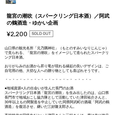
龍宮の潮吹（スパークリング日本酒）／阿武
の鶴酒造・ゆかい企画
¥2,200
SOLD OUT
山口県の観光名所「元乃隅神社」（もとのすみいなりじんじゃ）
で見られる、「龍宮の潮吹」をイメージして造られたスパークリ
ング日本酒。
おりがらみのお酒から昇り竜が現れる縁起の良いデザインは、ご
自宅用の他、大切な人への贈り物としても喜ばれそうです。
・－・－・－・－・－・－・－・－・－・ －・－・－
●地域資源×人の出会いが生んだ長門のお酒
スパークリング日本酒「龍宮の潮吹」を生み出したのは、山口県
長門市で地域おこし協力隊として活動していた津田祐介さんと、
30年以上もの間製造を中止していた同県阿武町の酒蔵「阿武の鶴
酒造」を復活させ、継いだ三好隆太郎さん。