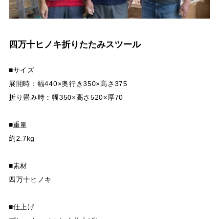
四万十ヒノキ折りたたみスツール
■サイズ
展開時：幅440×奥行き350×高さ375
折り畳み時：幅350×高さ520×厚70
■重量
約2.7kg
■素材
四万十ヒノキ
■仕上げ