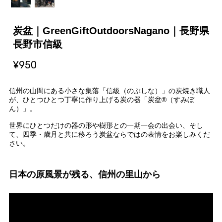
炭盆｜GreenGiftOutdoorsNagano｜長野県
長野市信級
¥950
信州の山間にある小さな集落「信級（のぶしな）」の炭焼き職人
が、ひとつひとつ丁寧に作り上げる炭の器「炭盆®（すみぼ
ん）」。
世界にひとつだけの器の形や樹形との一期一会の出会い、そし
て、四季・歳月と共に移ろう炭盆ならではの表情をお楽しみくだ
さい。
日本の原風景が残る、信州の里山から