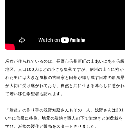
炭盆が作られているのは、長野市信州新町の山あいにある信級
地区。人口100人ほどの小さな集落ですが、信州の山々に抱か
れた里には大きな屋根の古民家と田畑が織り成す日本の原風景
が大切に受け継がれており、自然と共に生きる暮らしに惹かれ
て若い移住希望者も訪れます。
「炭盆」の作り手の浅野知延さんもその一人。浅野さんは201
6年に信級に移住。地元の炭焼き職人の下で炭焼きと炭盆栽を
学び、炭盆の製作と販売をスタートさせました。