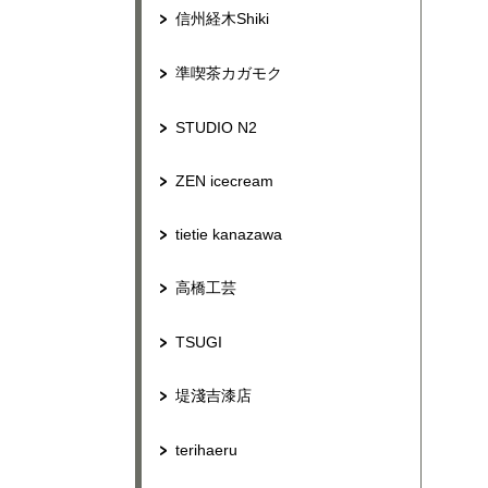
信州経木Shiki
準喫茶カガモク
STUDIO N2
ZEN icecream
tietie kanazawa
高橋工芸
TSUGI
堤淺吉漆店
terihaeru