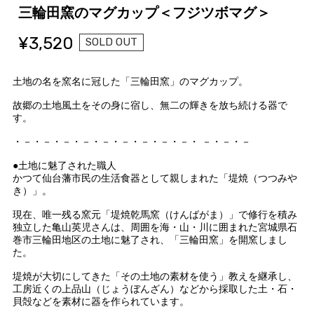
三輪田窯のマグカップ＜フジツボマグ＞
¥3,520
SOLD OUT
土地の名を窯名に冠した「三輪田窯」のマグカップ。
故郷の土地風土をその身に宿し、無二の輝きを放ち続ける器で
す。
・－・－・－・－・－・－・－・－・－・ －・－・－
●土地に魅了された職人
かつて仙台藩市民の生活食器として親しまれた「堤焼（つつみや
き）」。
現在、唯一残る窯元「堤焼乾馬窯（けんばがま）」で修行を積み
独立した亀山英児さんは、周囲を海・山・川に囲まれた宮城県石
巻市三輪田地区の土地に魅了され、「三輪田窯」を開窯しまし
た。
堤焼が大切にしてきた「その土地の素材を使う」教えを継承し、
工房近くの上品山（じょうぼんざん）などから採取した土・石・
貝殻などを素材に器を作られています。