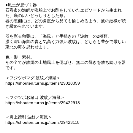
●風土が息づく器
石巻市の漁師が漁船上でお酌をしていたエピソードから生まれ
た、底の広いどっしりとした形。
器の裏側には、どの角度から見ても愉しめるよう、波の紋様が焼
き締められています。
器を彩る釉薬は、「海鼠」と手描きの「波紋」の2種類。
濃く深い海鼠の青と気高く力強い波紋は、どちらも豊かで厳しい
東北の海を思わせます。
色・形・素材。
その全てが故郷の土地風土を偲ばせ、無二の輝きを放ち続ける器
です。
＜フジツボマグ 波紋／海鼠＞
https://shouten.turns.jp/items/29028359
＜フジツボお猪口 波紋／海鼠＞
https://shouten.turns.jp/items/29422918
＜舟上徳利 波紋／海鼠＞
https://shouten.turns.jp/items/29423118