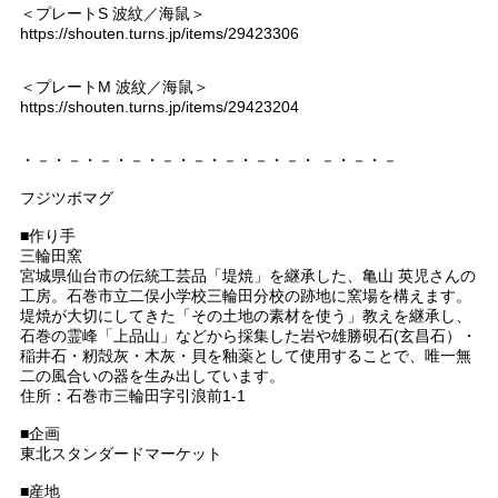
＜プレートS 波紋／海鼠＞
https://shouten.turns.jp/items/29423306
＜プレートM 波紋／海鼠＞
https://shouten.turns.jp/items/29423204
・－・－・－・－・－・－・－・－・－・ －・－・－
フジツボマグ
■作り手
三輪田窯
宮城県仙台市の伝統工芸品「堤焼」を継承した、亀山 英児さんの
工房。石巻市立二俣小学校三輪田分校の跡地に窯場を構えます。
堤焼が大切にしてきた「その土地の素材を使う」教えを継承し、
石巻の霊峰「上品山」などから採集した岩や雄勝硯石(玄昌石）・
稲井石・籾殻灰・木灰・貝を釉薬として使用することで、唯一無
二の風合いの器を生み出しています。
住所：石巻市三輪田字引浪前1-1
■企画
東北スタンダードマーケット
■産地