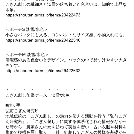
こぎん刺しの繊細さと淡雪の落ち着いた色合いは、知的で上品な
印象。
https://shouten.turns.jp/items/29422473
＜ポーチS 淡雪/水色＞
小さなバックにも入る、コンパクトなサイズ感。小物入れにも。
https://shouten.turns.jp/items/29422546
＜ポーチM 淡雪/水色＞
清潔感のある色合いとデザイン。バックの中で見つけやすい大き
さです。
https://shouten.turns.jp/items/29422632
・－・－・－・－・－・－・－・－・－・ －・－・－
こぎん刺し印鑑ケース 淡雪/水色
■作り手
弘前こぎん研究所
地域伝統の「こぎん刺し」の魅力を伝える活動を行う『弘前こぎ
ん研究所』。「こぎん刺し」に関する体系化された情報がなかっ
た時から、農家さんの元を訪ねて実技を習い、古い衣服や材料を
集めて模様を写し取り、一針一針刺してこぎんの模様を基礎から