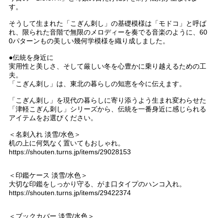
す。
そうして生まれた「こぎん刺し」の基礎模様は「モドコ」と呼ば
れ、限られた音階で無限のメロディーを奏でる音楽のように、60
0パターンもの美しい幾何学模様を織り成しました。
●伝統を身近に
実用性と美しさ、そして厳しい冬を心豊かに乗り越えるための工
夫。
「こぎん刺し」は、東北の暮らしの知恵を今に伝えます。
「こぎん刺し」を現代の暮らしに寄り添うよう生まれ変わらせた
「津軽こぎん刺し」シリーズから、伝統を一番身近に感じられる
アイテムをお選びください。
＜名刺入れ 淡雪/水色＞
机の上に何気なく置いてもおしゃれ。
https://shouten.turns.jp/items/29028153
＜印鑑ケース 淡雪/水色＞
大切な印鑑をしっかり守る、がま口タイプのハンコ入れ。
https://shouten.turns.jp/items/29422374
＜ブックカバー 淡雪/水色＞