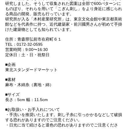
研究しました。そうして収集された図案は全部で600パターンに
ものぼり、それらを用いて「こぎん刺し」をより身近に感じられ
る商品の開発、販売も行っています。
研究所が入る「木村産業研究所」は、東京文化会館や東京都美術
館などを代表作に持つ、近代建築家・前川國男さんが初めて手掛
けた建築物としても知られています。
住所：青森県弘前市在府町６１
TEL：0172-32-0595
営業時間：9:00〜16:30
定休日：土・日・祝祭日
■企画
東北スタンダードマーケット
■素材
麻布・木綿糸（裏地・綿）
■サイズ
長さ：5cm 幅：11.5cm
■お取扱い・お手入れについて
・手洗いを推奨いたします。刺し子糸に引っかかるなどして破損
する恐れがありますのでご注意ください。
・日光に当て続けると退色の恐れがありますのでご注意くださ