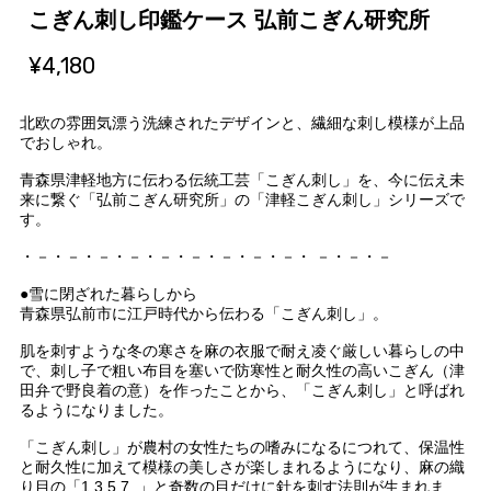
こぎん刺し印鑑ケース 弘前こぎん研究所
¥4,180
北欧の雰囲気漂う洗練されたデザインと、繊細な刺し模様が上品
でおしゃれ。
青森県津軽地方に伝わる伝統工芸「こぎん刺し」を、今に伝え未
来に繋ぐ「弘前こぎん研究所」の「津軽こぎん刺し」シリーズで
す。
・－・－・－・－・－・－・－・－・－・ －・－・－
●雪に閉ざれた暮らしから
青森県弘前市に江戸時代から伝わる「こぎん刺し」。
肌を刺すような冬の寒さを麻の衣服で耐え凌ぐ厳しい暮らしの中
で、刺し子で粗い布目を塞いで防寒性と耐久性の高いこぎん（津
田弁で野良着の意）を作ったことから、「こぎん刺し」と呼ばれ
るようになりました。
「こぎん刺し」が農村の女性たちの嗜みになるにつれて、保温性
と耐久性に加えて模様の美しさが楽しまれるようになり、麻の織
り目の「1.3.5.7..」と奇数の目だけに針を刺す法則が生まれま